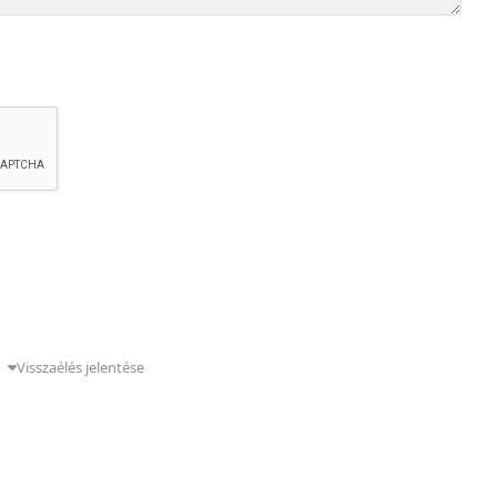
g
Visszaélés jelentése