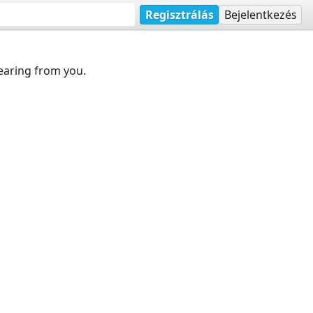
Regisztrálás
Bejelentkezés
earing from you.