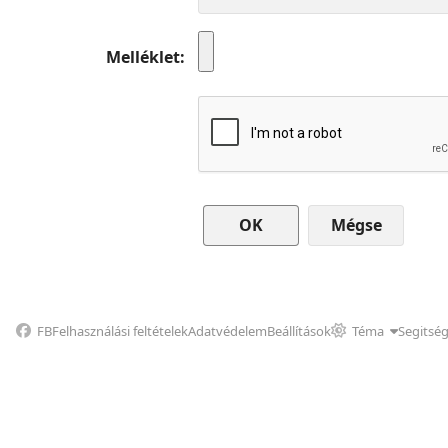
Melléklet
Mégse
FB
Felhasználási feltételek
Adatvédelem
Beállítások
Téma
Segitsé