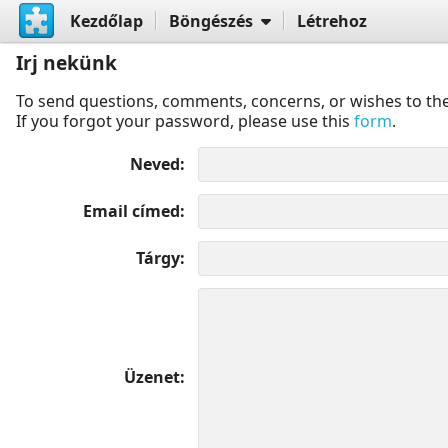
Kezdőlap
Böngészés
Létrehoz
Irj nekünk
To send questions, comments, concerns, or wishes to the
If you forgot your password, please use this
form
.
Neved
Email címed
Tárgy
Üzenet