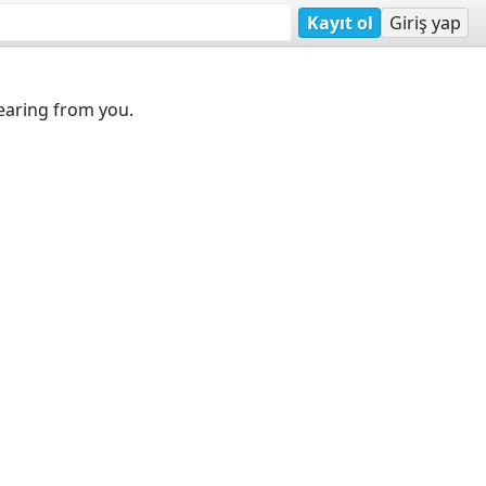
Kayıt ol
Giriş yap
earing from you.