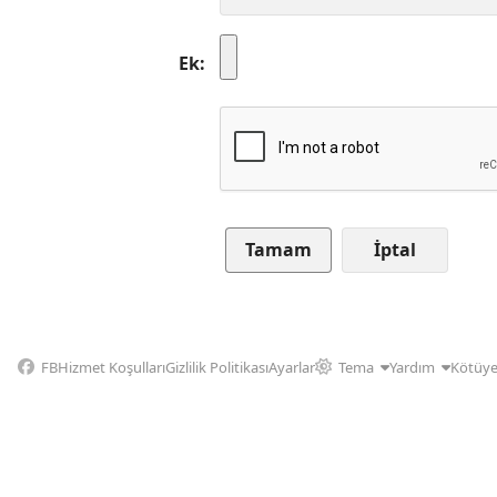
Ek
İptal
FB
Hizmet Koşulları
Gizlilik Politikası
Ayarlar
Tema
Yardım
Kötüye 