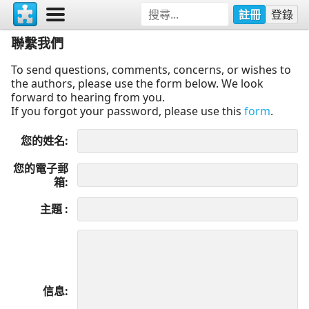
註冊
登錄
聯繫我們
To send questions, comments, concerns, or wishes to
the authors, please use the form below. We look
forward to hearing from you.
If you forgot your password, please use this
form
.
您的姓名
您的電子郵
箱
主題
信息