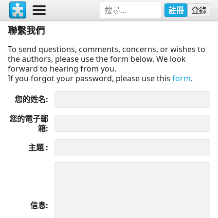
註冊
登錄
聯繫我們
To send questions, comments, concerns, or wishes to
the authors, please use the form below. We look
forward to hearing from you.
If you forgot your password, please use this
form
.
您的姓名
您的電子郵
箱
主題
信息