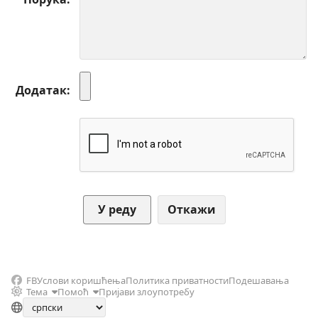
Додатак
Откажи
FB
Услови коришћења
Политика приватности
Подешавања
Тема
Помоћ
Пријави злоупотребу