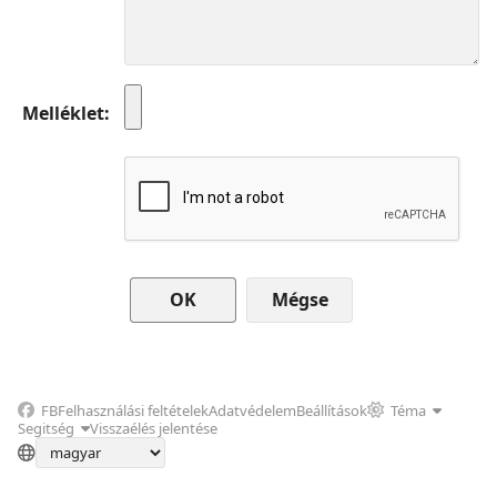
Melléklet
Mégse
FB
Felhasználási feltételek
Adatvédelem
Beállítások
Téma
Segitség
Visszaélés jelentése