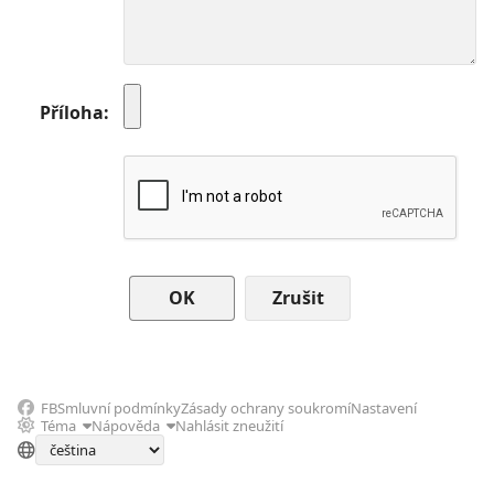
Příloha
Zrušit
FB
Smluvní podmínky
Zásady ochrany soukromí
Nastavení
Téma
Nápověda
Nahlásit zneužití