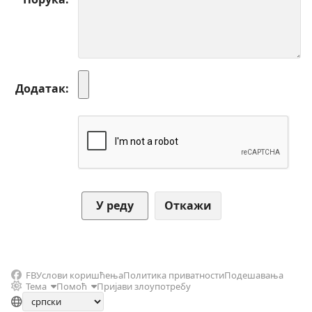
Додатак
Откажи
FB
Услови коришћења
Политика приватности
Подешавања
Тема
Помоћ
Пријави злоупотребу