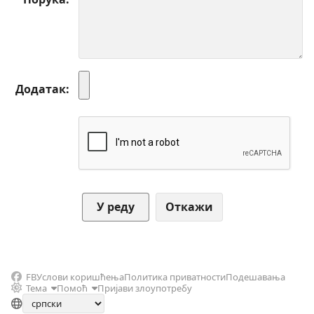
Додатак
Откажи
FB
Услови коришћења
Политика приватности
Подешавања
Тема
Помоћ
Пријави злоупотребу