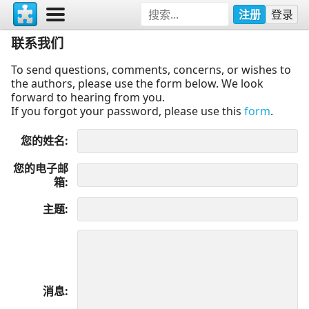
注册
登录
联系我们
To send questions, comments, concerns, or wishes to
the authors, please use the form below. We look
forward to hearing from you.
If you forgot your password, please use this
form
.
您的姓名
您的电子邮
箱
主题
消息