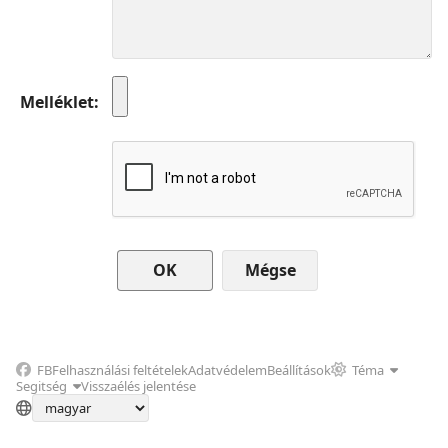
Melléklet
Mégse
FB
Felhasználási feltételek
Adatvédelem
Beállítások
Téma
Segitség
Visszaélés jelentése