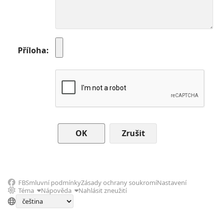
Příloha
Zrušit
FB
Smluvní podmínky
Zásady ochrany soukromí
Nastavení
Téma
Nápověda
Nahlásit zneužití