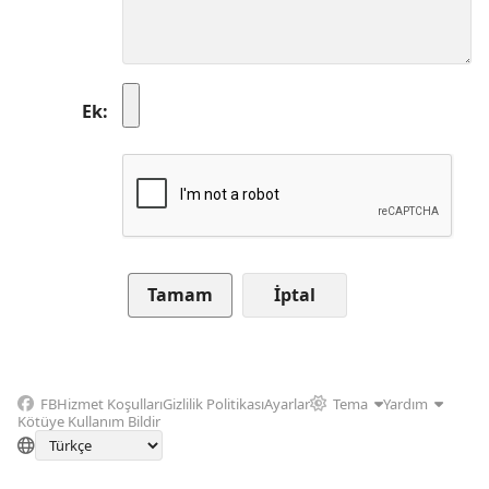
Ek
İptal
FB
Hizmet Koşulları
Gizlilik Politikası
Ayarlar
Tema
Yardım
Kötüye Kullanım Bildir