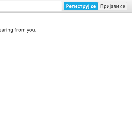
Региструј се
Пријави се
earing from you.