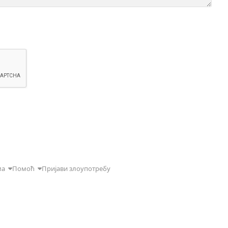
ма
Помоћ
Пријави злоупотребу