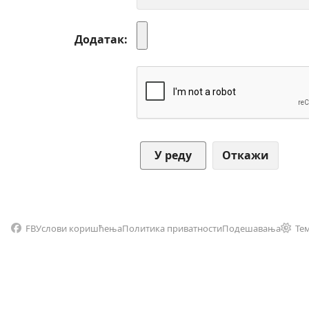
Додатак
Откажи
FB
Услови коришћења
Политика приватности
Подешавања
Те