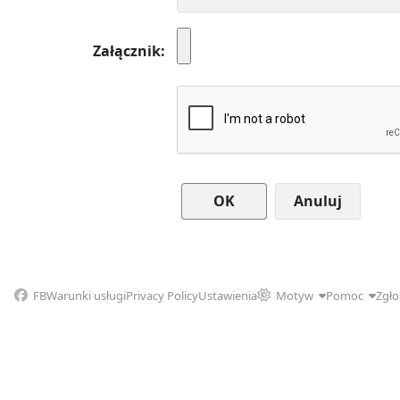
Załącznik
Anuluj
FB
Warunki usługi
Privacy Policy
Ustawienia
Motyw
Pomoc
Zgło