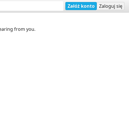
Załóż konto
Zaloguj się
earing from you.