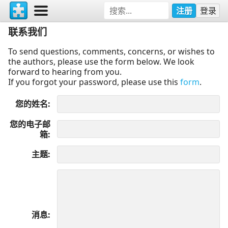
注册
登录
联系我们
To send questions, comments, concerns, or wishes to
the authors, please use the form below. We look
forward to hearing from you.
If you forgot your password, please use this
form
.
您的姓名
您的电子邮
箱
主题
消息