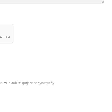
ма
Помоћ
Пријави злоупотребу