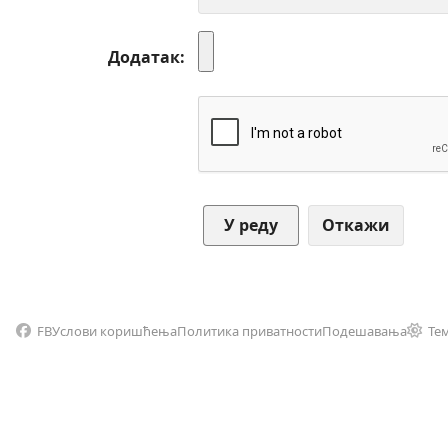
Додатак
Откажи
FB
Услови коришћења
Политика приватности
Подешавања
Те