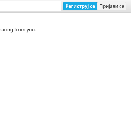
Региструј се
Пријави се
earing from you.