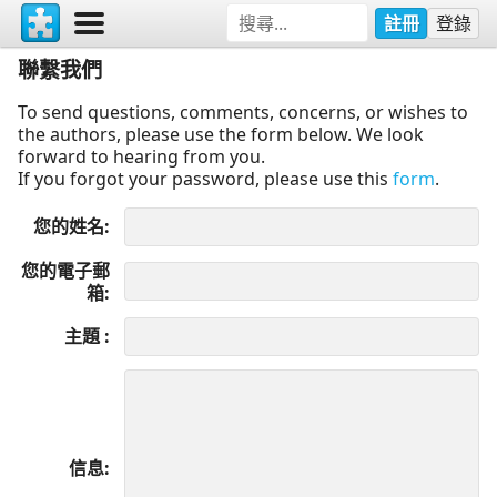
註冊
登錄
聯繫我們
To send questions, comments, concerns, or wishes to
the authors, please use the form below. We look
forward to hearing from you.
If you forgot your password, please use this
form
.
您的姓名
您的電子郵
箱
主題
信息