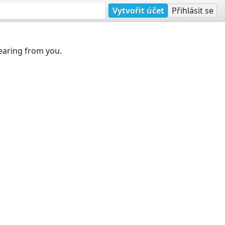
Vytvořit účet
Přihlásit se
earing from you.