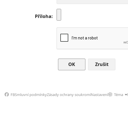
Příloha
Zrušit
FB
Smluvní podmínky
Zásady ochrany soukromí
Nastavení
Téma