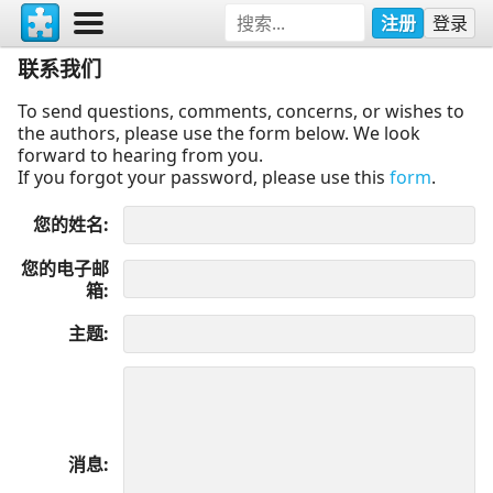
注册
登录
联系我们
To send questions, comments, concerns, or wishes to
the authors, please use the form below. We look
forward to hearing from you.
If you forgot your password, please use this
form
.
您的姓名
您的电子邮
箱
主题
消息