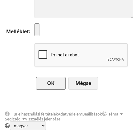
Melléklet
Mégse
FB
Felhasználási feltételek
Adatvédelem
Beállítások
Téma
Segitség
Visszaélés jelentése