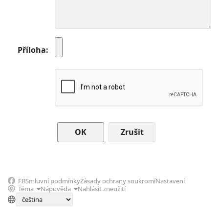
Příloha
Zrušit
FB
Smluvní podmínky
Zásady ochrany soukromí
Nastavení
Téma
Nápověda
Nahlásit zneužití