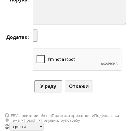
Додатак
Откажи
FB
Услови коришћења
Политика приватности
Подешавања
Тема
Помоћ
Пријави злоупотребу