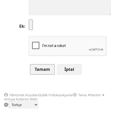
Ek
İptal
FB
Hizmet Koşulları
Gizlilik Politikası
Ayarlar
Tema
Yardım
Kötüye Kullanım Bildir