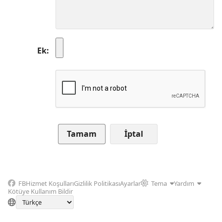
Ek
İptal
FB
Hizmet Koşulları
Gizlilik Politikası
Ayarlar
Tema
Yardım
Kötüye Kullanım Bildir