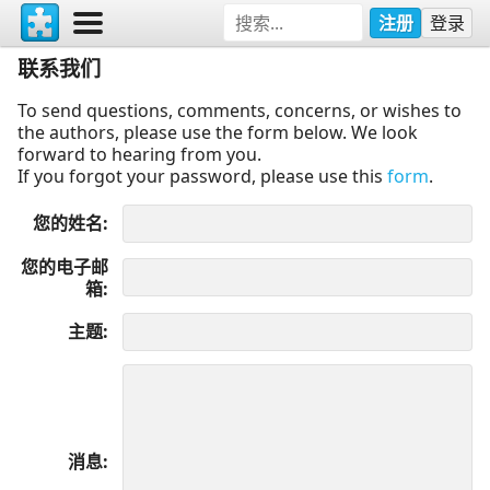
注册
登录
联系我们
To send questions, comments, concerns, or wishes to
the authors, please use the form below. We look
forward to hearing from you.
If you forgot your password, please use this
form
.
您的姓名
您的电子邮
箱
主题
消息