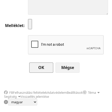
Melléklet
Mégse
FB
Felhasználási feltételek
Adatvédelem
Beállítások
Téma
Segitség
Visszaélés jelentése