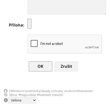
Příloha
Zrušit
FB
Smluvní podmínky
Zásady ochrany soukromí
Nastavení
Téma
Nápověda
Nahlásit zneužití