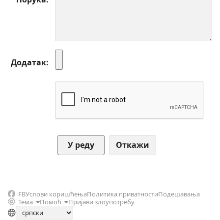
Додатак
Откажи
FB
Услови коришћења
Политика приватности
Подешавања
Тема
Помоћ
Пријави злоупотребу