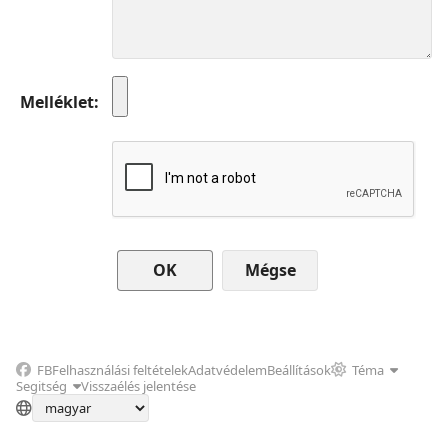
Melléklet
Mégse
FB
Felhasználási feltételek
Adatvédelem
Beállítások
Téma
Segitség
Visszaélés jelentése