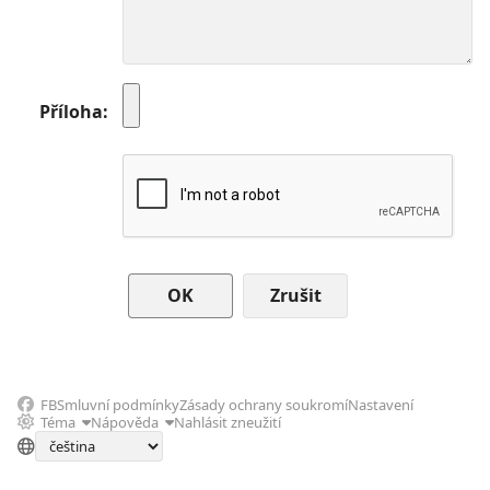
Příloha
Zrušit
FB
Smluvní podmínky
Zásady ochrany soukromí
Nastavení
Téma
Nápověda
Nahlásit zneužití