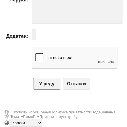
Додатак
Откажи
FB
Услови коришћења
Политика приватности
Подешавања
Тема
Помоћ
Пријави злоупотребу