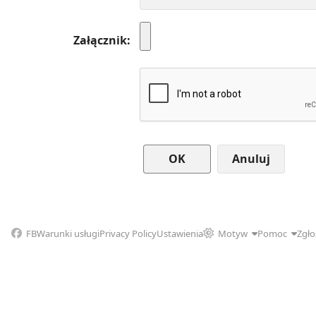
Załącznik
Anuluj
FB
Warunki usługi
Privacy Policy
Ustawienia
Motyw
Pomoc
Zgło