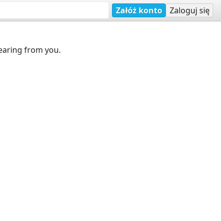
Załóż konto
Zaloguj się
earing from you.