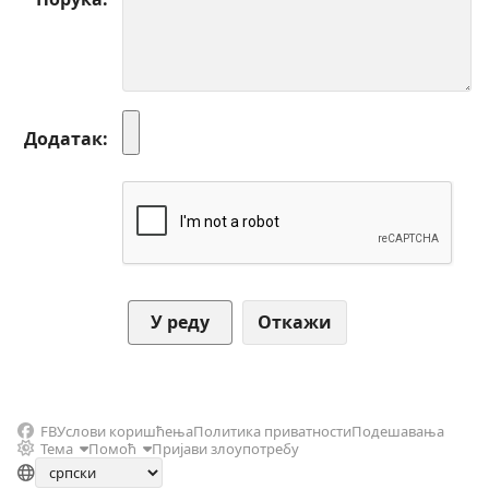
Додатак
Откажи
FB
Услови коришћења
Политика приватности
Подешавања
Тема
Помоћ
Пријави злоупотребу