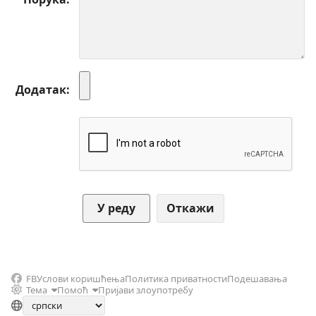
Додатак
Откажи
FB
Услови коришћења
Политика приватности
Подешавања
Тема
Помоћ
Пријави злоупотребу