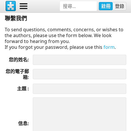
註冊
登錄
聯繫我們
To send questions, comments, concerns, or wishes to
the authors, please use the form below. We look
forward to hearing from you.
If you forgot your password, please use this
form
.
您的姓名
您的電子郵
箱
主題
信息