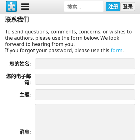
注册
登录
联系我们
To send questions, comments, concerns, or wishes to
the authors, please use the form below. We look
forward to hearing from you.
If you forgot your password, please use this
form
.
您的姓名
您的电子邮
箱
主题
消息