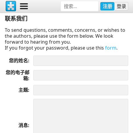
注册
登录
联系我们
To send questions, comments, concerns, or wishes to
the authors, please use the form below. We look
forward to hearing from you.
If you forgot your password, please use this
form
.
您的姓名
您的电子邮
箱
主题
消息