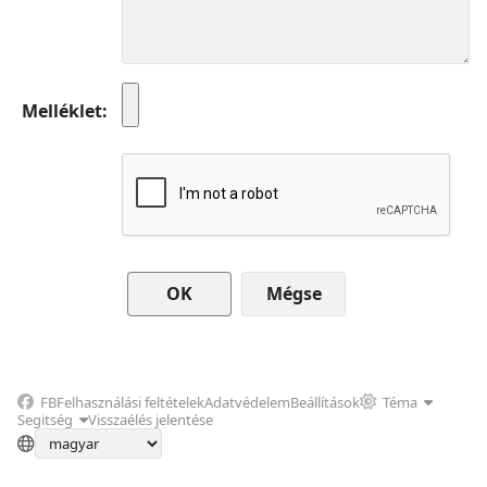
Melléklet
Mégse
FB
Felhasználási feltételek
Adatvédelem
Beállítások
Téma
Segitség
Visszaélés jelentése