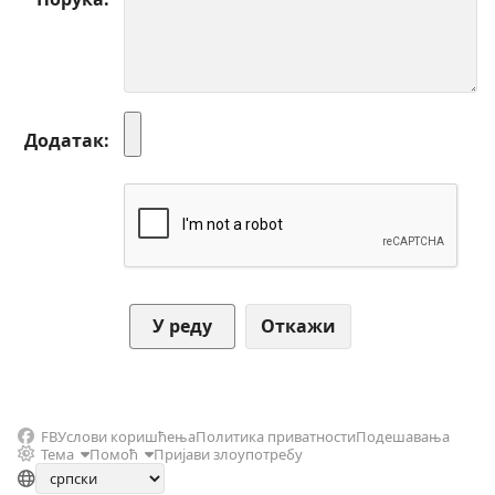
Додатак
Откажи
FB
Услови коришћења
Политика приватности
Подешавања
Тема
Помоћ
Пријави злоупотребу