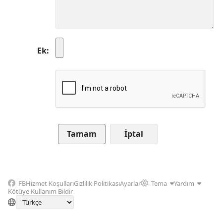
Ek
İptal
FB
Hizmet Koşulları
Gizlilik Politikası
Ayarlar
Tema
Yardım
Kötüye Kullanım Bildir