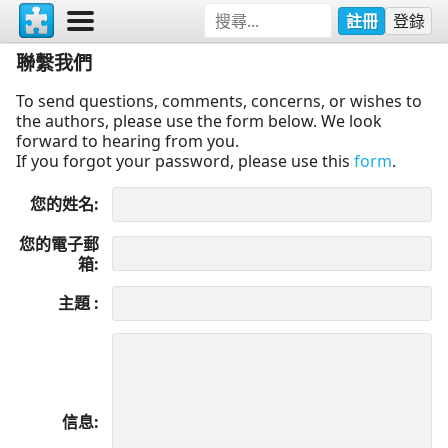
註冊
登錄
聯繫我們
To send questions, comments, concerns, or wishes to
the authors, please use the form below. We look
forward to hearing from you.
If you forgot your password, please use this
form
.
您的姓名
您的電子郵
箱
主題
信息