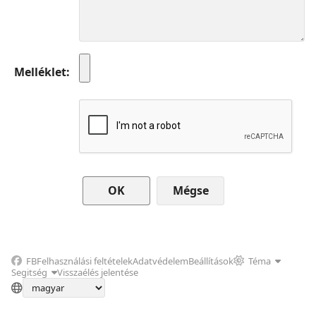
Melléklet
Mégse
FB
Felhasználási feltételek
Adatvédelem
Beállítások
Téma
Segitség
Visszaélés jelentése