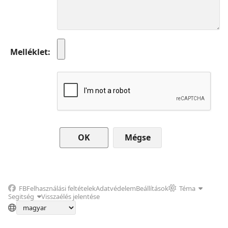
Melléklet
Mégse
FB
Felhasználási feltételek
Adatvédelem
Beállítások
Téma
Segitség
Visszaélés jelentése