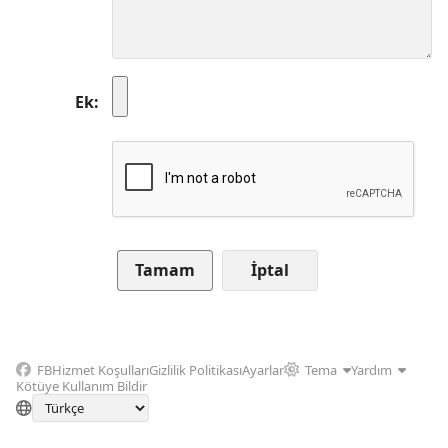
Ek
İptal
FB
Hizmet Koşulları
Gizlilik Politikası
Ayarlar
Tema
Yardım
Kötüye Kullanım Bildir