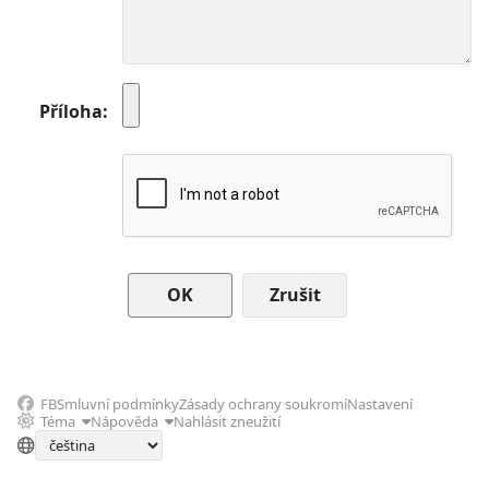
Příloha
Zrušit
FB
Smluvní podmínky
Zásady ochrany soukromí
Nastavení
Téma
Nápověda
Nahlásit zneužití