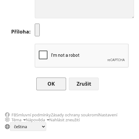
Příloha
Zrušit
FB
Smluvní podmínky
Zásady ochrany soukromí
Nastavení
Téma
Nápověda
Nahlásit zneužití