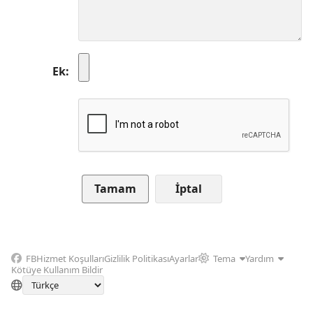
Ek
İptal
FB
Hizmet Koşulları
Gizlilik Politikası
Ayarlar
Tema
Yardım
Kötüye Kullanım Bildir