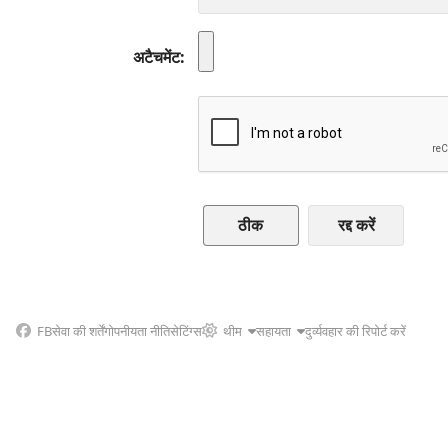
अटैचमेंट
रद्द करें
FB
सेवा की शर्तें
गोपनीयता नीति
सेटिंग्स
थीम
सहायता
दुर्व्यवहार की रिपोर्ट करें