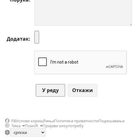
Додатак
Откажи
FB
Услови коришћења
Политика приватности
Подешавања
Тема
Помоћ
Пријави злоупотребу